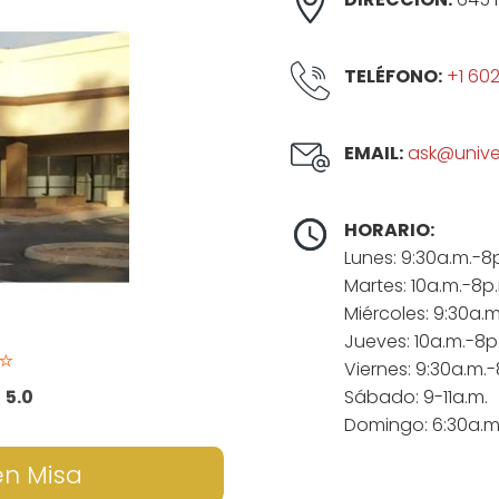
TELÉFONO:
+1 60
EMAIL:
ask@unive
HORARIO:
Lunes: 9:30a.m.-8
Martes: 10a.m.-8p
Miércoles: 9:30a.
Jueves: 10a.m.-8p
⭐
Viernes: 9:30a.m.-
:
5.0
Sábado: 9-11a.m.
Domingo: 6:30a.m
en Misa