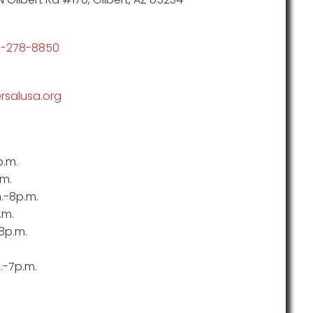
2-278-8850
rsalusa.org
p.m.
.m.
m.-8p.m.
.m.
8p.m.
.-7p.m.