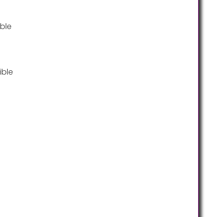
ble
ible