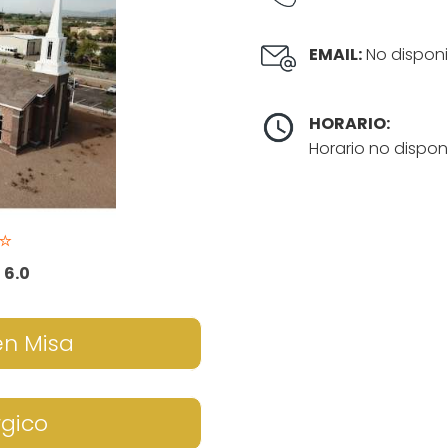
EMAIL:
No disponi
HORARIO:
Horario no dispon
⭐
:
6.0
en Misa
rgico