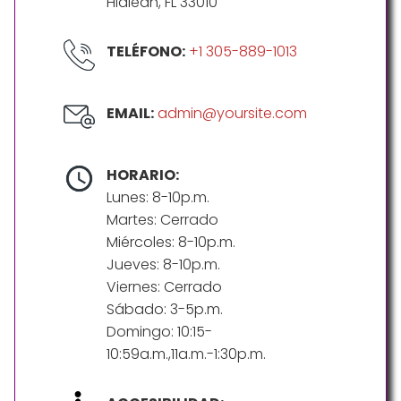
Hialeah, FL 33010
TELÉFONO:
+1 305-889-1013
EMAIL:
admin@yoursite.com
HORARIO:
Lunes: 8-10p.m.
Martes: Cerrado
Miércoles: 8-10p.m.
Jueves: 8-10p.m.
Viernes: Cerrado
Sábado: 3-5p.m.
Domingo: 10:15-
10:59a.m.,11a.m.-1:30p.m.