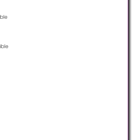
ble
ible