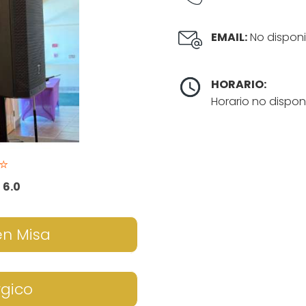
EMAIL:
No disponi
HORARIO:
Horario no dispon
⭐
:
6.0
en Misa
rgico