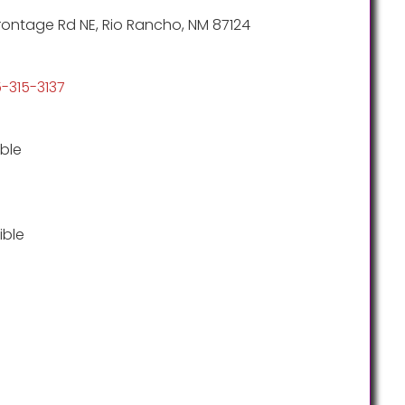
rontage Rd NE, Rio Rancho, NM 87124
5-315-3137
ble
ible