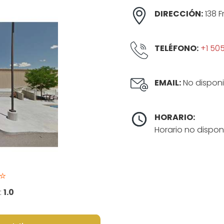
DIRECCIÓN:
138 F
TELÉFONO:
+1 50
EMAIL:
No disponi
HORARIO:
Horario no dispon
⭐
:
1.0