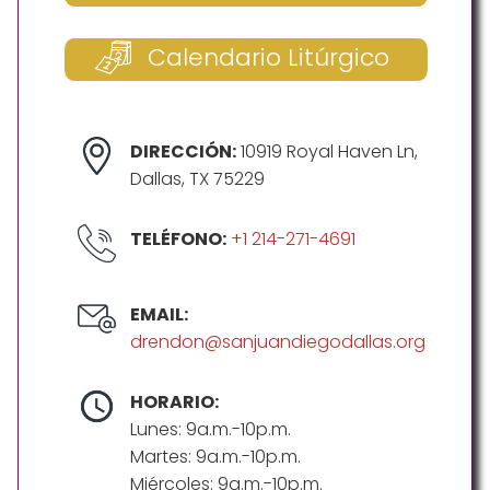
Calendario Litúrgico
DIRECCIÓN:
10919 Royal Haven Ln,
Dallas, TX 75229
TELÉFONO:
+1 214-271-4691
EMAIL:
drendon@sanjuandiegodallas.org
HORARIO:
Lunes: 9a.m.-10p.m.
Martes: 9a.m.-10p.m.
Miércoles: 9a.m.-10p.m.