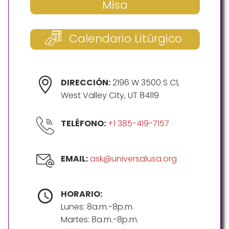
Misa
Calendario Litúrgico
DIRECCIÓN:
2196 W 3500 S C1,
West Valley City, UT 84119
TELÉFONO:
+1 385-419-7157
EMAIL:
ask@universalusa.org
HORARIO:
Lunes: 8a.m.-8p.m.
Martes: 8a.m.-8p.m.