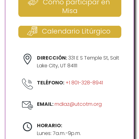
Cómo participar en
Misa
Calendario Litúrgico
DIRECCIÓN:
331 E S Temple St, Salt
Lake City, UT 84111
TELÉFONO:
+1 801-328-8941
EMAIL:
mdiaz@utcotm.org
HORARIO:
Lunes: 7a.m.-9p.m.