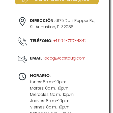
DIRECCIÓN:
6175 Datil Pepper Rd,
St. Augustine, FL 32086
TELÉFONO:
+1 904-797-4842
EMAIL:
accg@ccstaug.com
HORARIO:
Lunes: 8a.m.-10p.m.
Martes: 8a.m.-10p.m.
Miércoles: 8a.m.-10p.m.
Jueves: 8a.m.-10p.m.
Viernes: 8a.m.-10p.m.