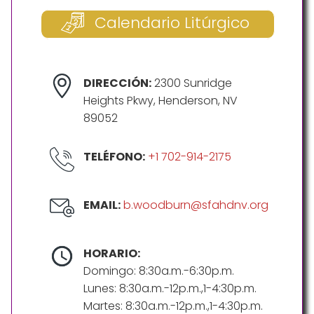
Calendario Litúrgico
DIRECCIÓN:
2300 Sunridge
Heights Pkwy, Henderson, NV
89052
TELÉFONO:
+1 702-914-2175
EMAIL:
b.woodburn@sfahdnv.org
HORARIO:
Domingo: 8:30a.m.-6:30p.m.
Lunes: 8:30a.m.-12p.m.,1-4:30p.m.
Martes: 8:30a.m.-12p.m.,1-4:30p.m.