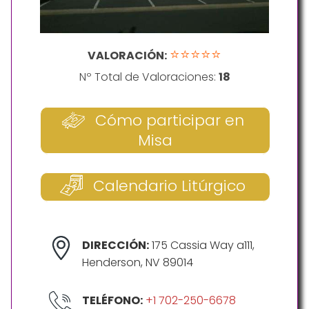
⭐⭐⭐⭐⭐
VALORACIÓN:
Nº Total de Valoraciones:
18
Cómo participar en
Misa
Calendario Litúrgico
DIRECCIÓN:
175 Cassia Way a111,
Henderson, NV 89014
TELÉFONO:
+1 702-250-6678