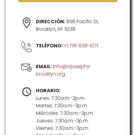
DIRECCIÓN:
856 Pacific St,
Brooklyn, NY 11238
TELÉFONO:
+1 718-638-1071
EMAIL:
info@stjosephs-
brooklyn.org
HORARIO:
Lunes: 7:30a.m.-3p.m.
Martes: 7:30a.m.-3p.m.
Miércoles: 7:30a.m.-3p.m.
Jueves: 7:30a.m.-3p.m.
Viernes: 7:30a.m.-3p.m.