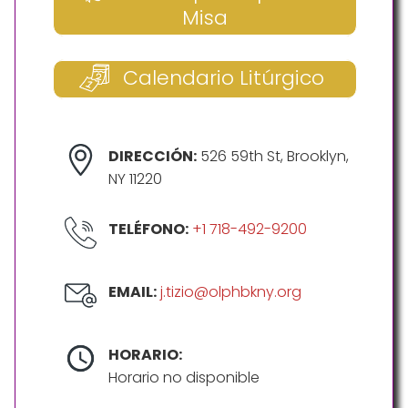
Misa
Calendario Litúrgico
DIRECCIÓN:
526 59th St, Brooklyn,
NY 11220
TELÉFONO:
+1 718-492-9200
EMAIL:
j.tizio@olphbkny.org
HORARIO:
Horario no disponible