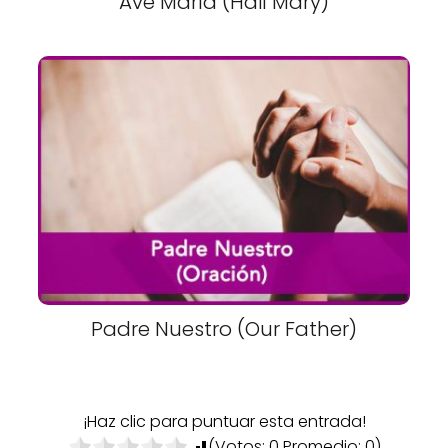
Ave María (Hail Mary)
Padre Nuestro (Our Father)
¡Haz clic para puntuar esta entrada!
(Votos:
0
Promedio:
0
)