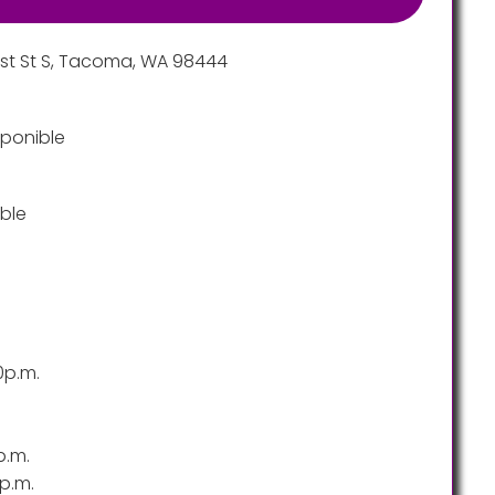
31st St S, Tacoma, WA 98444
ponible
ble
0p.m.
p.m.
p.m.