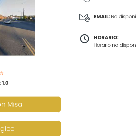
EMAIL:
No disponi
HORARIO:
Horario no dispon
⭐
:
1.0
en Misa
rgico