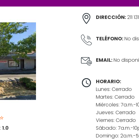
DIRECCIÓN:
211 1
TELÉFONO:
No dis
EMAIL:
No disponi
HORARIO:
Lunes: Cerrado
Martes: Cerrado
Miércoles: 7a.m.-1
Jueves: Cerrado
⭐
Viernes: Cerrado
:
1.0
Sábado: 7a.m.-10
Domingo: 2a.m.-5