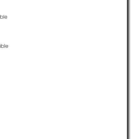
ble
ible