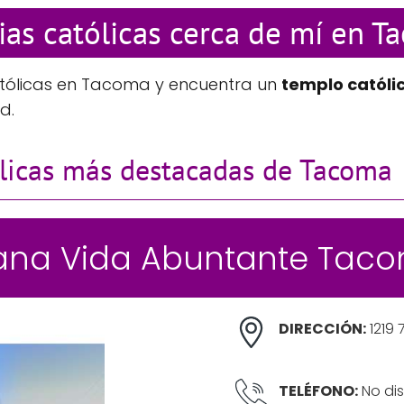
sias católicas cerca de mí en T
atólicas en Tacoma y encuentra un
templo católi
d.
ólicas más destacadas de Tacoma
istiana Vida Abuntante Ta
DIRECCIÓN:
1219 
TELÉFONO:
No dis