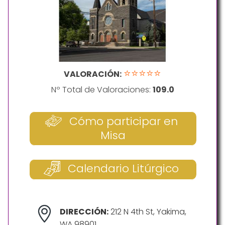
⭐⭐⭐⭐⭐
VALORACIÓN:
Nº Total de Valoraciones:
109.0
Cómo participar en
Misa
Calendario Litúrgico
DIRECCIÓN:
212 N 4th St, Yakima,
WA 98901