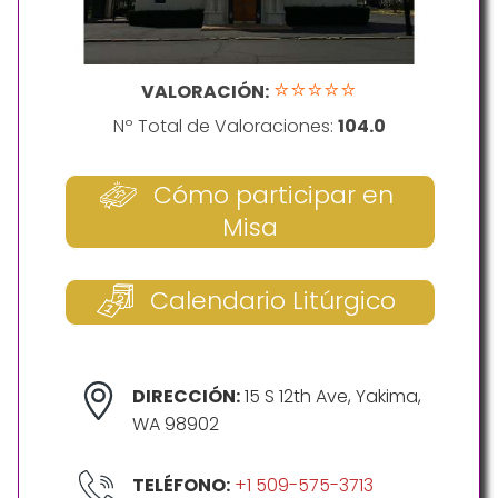
⭐⭐⭐⭐⭐
VALORACIÓN:
Nº Total de Valoraciones:
104.0
Cómo participar en
Misa
Calendario Litúrgico
DIRECCIÓN:
15 S 12th Ave, Yakima,
WA 98902
TELÉFONO:
+1 509-575-3713