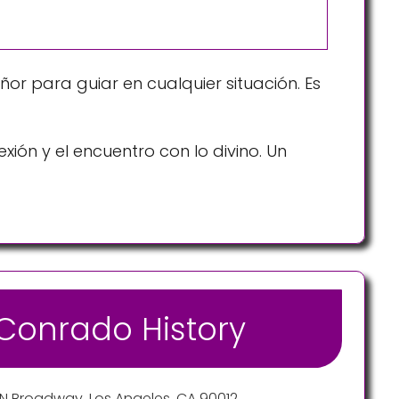
ñor para guiar en cualquier situación. Es
exión y el encuentro con lo divino. Un
Conrado History
N Broadway, Los Angeles, CA 90012