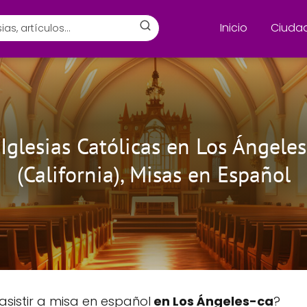
Inicio
Ciuda
Iglesias Católicas en Los Ángeles
(California), Misas en Español
asistir a misa en español
en Los Ángeles-ca
?