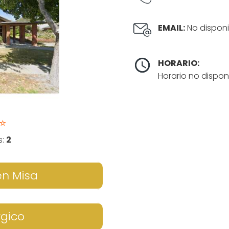
EMAIL:
No disponi
HORARIO:
Horario no dispon
⭐
s:
2
en Misa
rgico