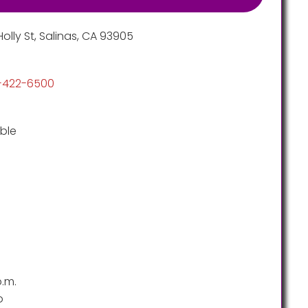
olly St, Salinas, CA 93905
1-422-6500
ble
.m.
o