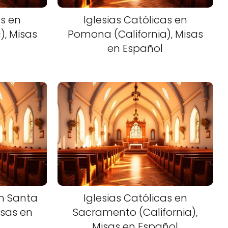
as en
Iglesias Católicas en
), Misas
Pomona (California), Misas
en Español
en Santa
Iglesias Católicas en
isas en
Sacramento (California),
Misas en Español