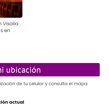
n Visalia
as en
mi ubicación
ización de tu celular y consulta el mapa
ión actual