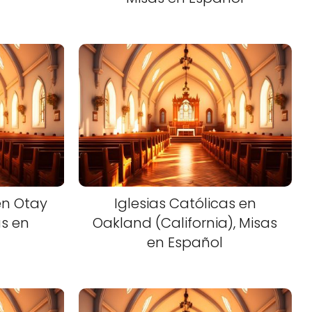
en Otay
Iglesias Católicas en
as en
Oakland (California), Misas
en Español