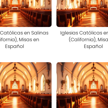
 Católicas en Salinas
Iglesias Católicas e
ifornia), Misas en
(California), Mis
Español
Español