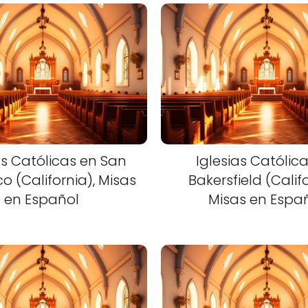
as Católicas en San
Iglesias Católic
o (California), Misas
Bakersfield (Califo
en Español
Misas en Espa