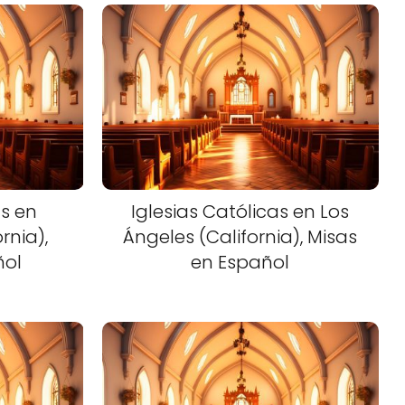
as en
Iglesias Católicas en Los
rnia),
Ángeles (California), Misas
ñol
en Español