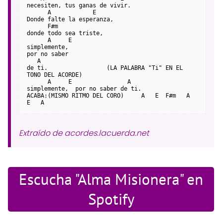
necesiten, tus ganas de vivir.
      A            E
Donde falte la esperanza,
      F#m
donde todo sea triste,
      A     E
simplemente,
por no saber
   A
de ti.                 (LA PALABRA "Ti" EN EL 
TONO DEL ACORDE)
      A     E                A
simplemente,  por no saber de ti.
ACABA:(MISMO RITMO DEL CORO)     A   E  F#m   A   
E   A
Extraído de acordes.lacuerda.net
Escucha "Alma Misionera" en
Spotify