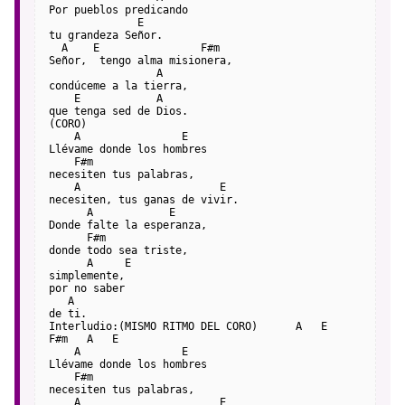
Por pueblos predicando
              E
tu grandeza Señor.
  A    E                F#m
Señor,  tengo alma misionera,
                 A
condúceme a la tierra,
    E            A
que tenga sed de Dios.
(CORO)
    A                E
Llévame donde los hombres
    F#m
necesiten tus palabras,
    A                      E
necesiten, tus ganas de vivir.
      A            E
Donde falte la esperanza,
      F#m
donde todo sea triste,
      A     E
simplemente,
por no saber
   A
de ti.
Interludio:(MISMO RITMO DEL CORO)      A   E   
F#m   A   E
    A                E
Llévame donde los hombres
    F#m
necesiten tus palabras,
    A                      E