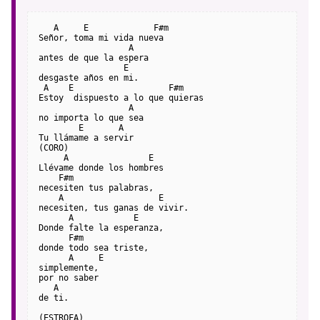
   A     E             F#m
Señor, toma mi vida nueva
                  A
antes de que la espera
                 E
desgaste años en mi.
 A    E                   F#m
Estoy  dispuesto a lo que quieras
                  A
no importa lo que sea
        E       A
Tu llámame a servir
(CORO)
     A                E
Llévame donde los hombres
    F#m
necesiten tus palabras,
    A                   E
necesiten, tus ganas de vivir.
      A            E
Donde falte la esperanza,
      F#m
donde todo sea triste,
      A     E
simplemente,
por no saber
   A
de ti.
(ESTROFA)