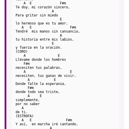
    A  E              F#m
Te doy, mi corazón sincero,
                  A
Para gritar sin miedo
                      E
lo hermoso que es tu amor.
   A   E                   F#m
Tendré  mis manos sin cansancio,
                      A
tu historia entre mis labios,
                  E
y fuerza en la oración.
(CORO)
    A                E
Llévame donde los hombres
    F#m
necesiten tus palabras,
    A                      E
necesiten, tus ganas de vivir.
      A            E
Donde falte la esperanza,
      F#m
donde todo sea triste,
      A     E
simplemente,
por no saber
   A
de ti.
(ESTROFA)
   A   E                 F#m
Y así,  en marcha iré cantando,
                 A