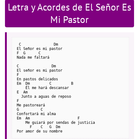
Letra y Acordes de El Señor Es
Mi Pastor
 C               Dm
El Señor es mi pastor
F  G      C
Nada me faltará
C               Dm
El señor es mi pastor
F
En pastos delicados
Em  Dm         C         B
    Él me hará descansar
E  Am
  Junto a aguas de reposo
F
Me pastoreará
G          C
Confortará mi alma
Em  Am                      F
    Me guiará por sendas de justicia
      F    C   G  Dm
Por amor de su nombre