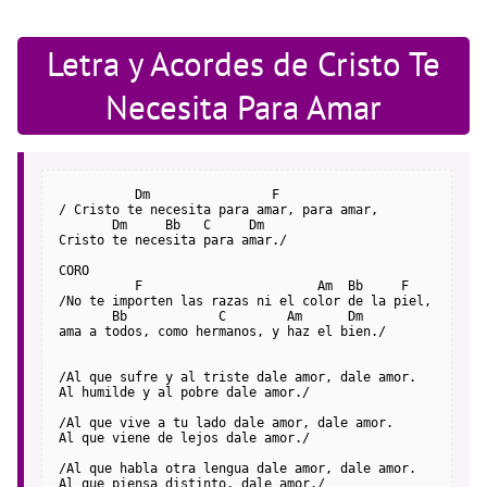
Letra y Acordes de Cristo Te
Necesita Para Amar
          Dm                F
/ Cristo te necesita para amar, para amar,
       Dm     Bb   C     Dm
Cristo te necesita para amar./
CORO
          F                       Am  Bb     F
/No te importen las razas ni el color de la piel,
       Bb            C        Am      Dm
ama a todos, como hermanos, y haz el bien./
/Al que sufre y al triste dale amor, dale amor.
Al humilde y al pobre dale amor./
/Al que vive a tu lado dale amor, dale amor.
Al que viene de lejos dale amor./
/Al que habla otra lengua dale amor, dale amor.
Al que piensa distinto, dale amor./