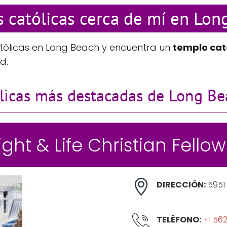
s católicas cerca de mí en Lo
atólicas en Long Beach y encuentra un
templo cat
d.
ólicas más destacadas de Long B
Light & Life Christian Fello
DIRECCIÓN:
5951
TELÉFONO:
+1 56