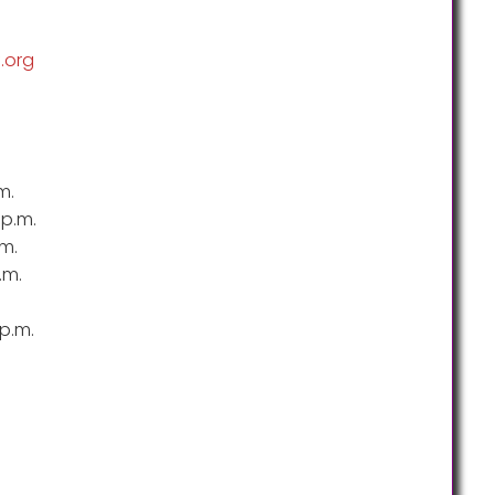
.org
m.
9p.m.
m.
.m.
p.m.