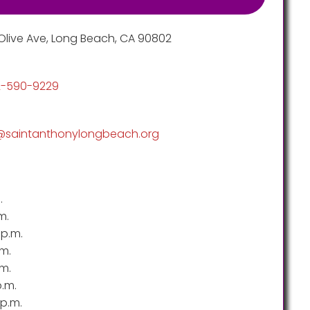
live Ave, Long Beach, CA 90802
2-590-9229
@saintanthonylongbeach.org
.
m.
5p.m.
m.
.m.
.m.
p.m.