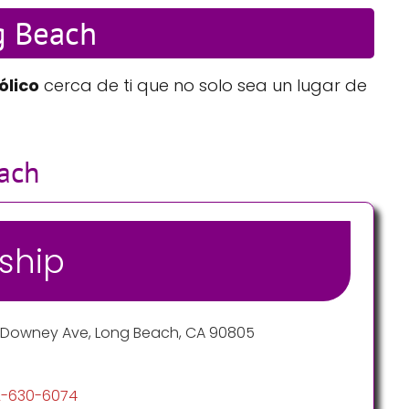
ng Beach
ólico
cerca de ti que no solo sea un lugar de
each
wship
 Downey Ave, Long Beach, CA 90805
2-630-6074