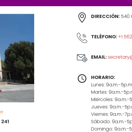
DIRECCIÓN:
540 O
TELÉFONO:
+1 56
EMAIL:
secretary
HORARIO:
Lunes: 9a.m.-5p.m
Martes: 9a.m.-5p.
Miércoles: 9a.m.-
Jueves: 9a.m.-5p.
⭐
Viernes: 9a.m.-7p
:
241
Sábado: 9a.m.-5p
Domingo: 9a.m.-5