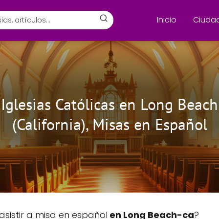
Inicio
Ciuda
Iglesias Católicas en Long Beach
(California), Misas en Español
asistir a misa en español
en Long Beach-ca
?