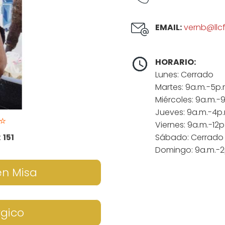
EMAIL:
vernb@llcf
HORARIO:
Lunes: Cerrado
Martes: 9a.m.-5p.
Miércoles: 9a.m.-
Jueves: 9a.m.-4p.
⭐
Viernes: 9a.m.-12p
:
151
Sábado: Cerrado
Domingo: 9a.m.-2
en Misa
rgico