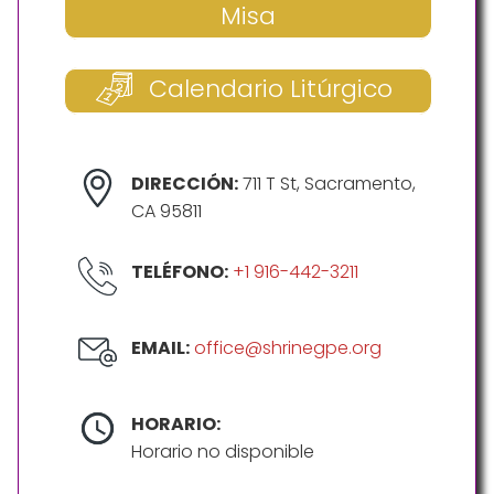
Misa
Calendario Litúrgico
DIRECCIÓN:
711 T St, Sacramento,
CA 95811
TELÉFONO:
+1 916-442-3211
EMAIL:
office@shrinegpe.org
HORARIO:
Horario no disponible